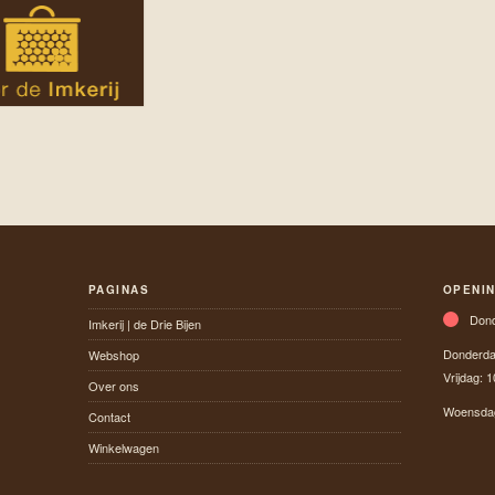
PAGINAS
OPENI
Dond
Imkerij | de Drie Bijen
Donderd
Webshop
Vrijdag:
1
Over ons
Woensdag 
Contact
Winkelwagen