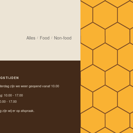
Alles
Food
Non-food
/
/
NGSTIJDEN
erdag zijn we weer geopend vanaf 10.00
ag:
10.00 - 17.00
0.00 - 17.00
zijn wij er op afspraak.